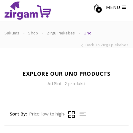
MENU
0
Sākums
Shop
Zirgu Piekabes
Uno
Back To Zirgu piekabes
EXPLORE OUR UNO PRODUCTS
Sorted
Attēloti 2 produkti
by
price:
low
to
Sort By:
high