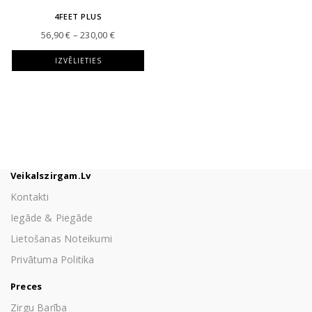
4FEET PLUS
Price
56,90
€
–
230,00
€
range:
56,90 €
IZVĒLIETIES
through
230,00 €
Veikalszirgam.lv
Kontakti
Iegāde & Piegāde
Lietošanas Noteikumi
Privātuma Politika
Preces
Zirgu Barība