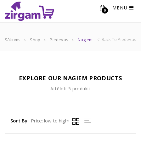
MENU
0
Back To Piedevas
Sākums
Shop
Piedevas
Nagiem
EXPLORE OUR NAGIEM PRODUCTS
Sorted
Attēloti 5 produkti
by
price:
low
to
Sort By:
high