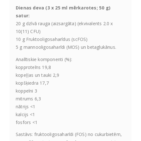
Dienas deva (3 x 25 ml mērkarotes; 50 g)
satur:
20 g dzīvā rauga (aizsargāta) (ekvivalents 2.0 x
10(11) CFU)
10 g Fruktooligosaharīdus (scFOS)
5 g mannooligosaharīdi (MOS) un betaglukānus.
Analītiskie komponenti (%):
kopproteīns 19,8
kopeļļas un tauki 2,9
kopšķiedra 17,7
koppelni 3
mitrums 6,3
nātrijs <1
kalcijs <1
fosfors <1
Sastāvs: fruktooligosaharīdi (FOS) no cukurbietēm,