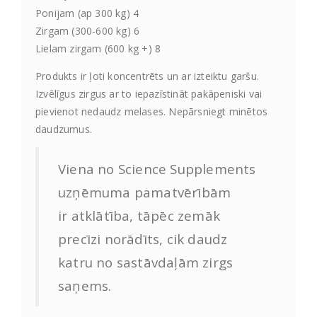
Ponijam (ap 300 kg) 4
Zirgam (300-600 kg) 6
Lielam zirgam (600 kg +) 8
Produkts ir ļoti koncentrēts un ar izteiktu garšu.
Izvēlīgus zirgus ar to iepazīstināt pakāpeniski vai
pievienot nedaudz melases. Nepārsniegt minētos
daudzumus.
Viena no Science Supplements
uzņēmuma pamatvērībām
ir atklātība, tāpēc zemāk
precīzi norādīts, cik daudz
katru no sastāvdaļām zirgs
saņems.