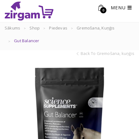
MENU
0
Sākums
Shop
Piedevas
Gremošana, Kuņģis
Gut Balancer
Back To Gremošana, kuņģis