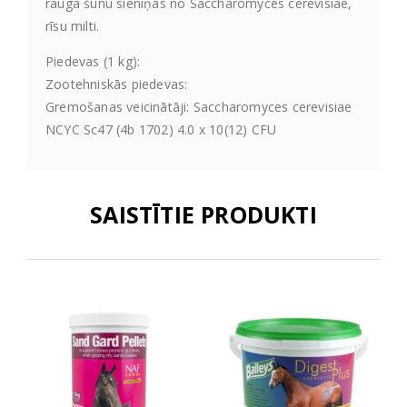
rauga šūnu sieniņas no Saccharomyces cerevisiae,
rīsu milti.
Piedevas (1 kg):
Zootehniskās piedevas:
Gremošanas veicinātāji: Saccharomyces cerevisiae
NCYC Sc47 (4b 1702) 4.0 x 10(12) CFU
SAISTĪTIE PRODUKTI