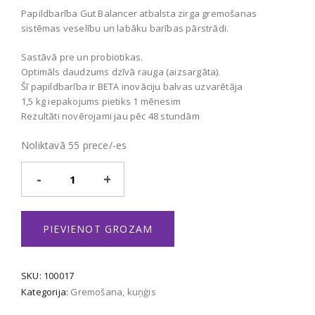
Papildbarība Gut Balancer atbalsta zirga gremošanas
sistēmas veselību un labāku barības pārstrādi.
Sastāvā pre un probiotikas.
Optimāls daudzums dzīvā rauga (aizsargāta).
Šī papildbarība ir BETA inovāciju balvas uzvarētāja
1,5 kg iepakojums pietiks 1 mēnesim
Rezultāti novērojami jau pēc 48 stundām
Noliktavā 55 prece/-es
Gut
Balancer
daudzums
PIEVIENOT GROZAM
SKU:
100017
Kategorija:
Gremošana, kuņģis