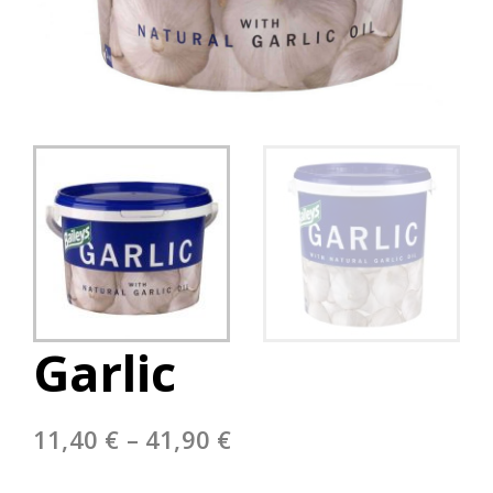
Garlic
Price
11,40
€
–
41,90
€
range: