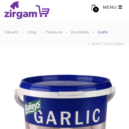
MENU
0
Sākums
Shop
Piedevas
Imunitātei
Garlic
Back To Imunitātei