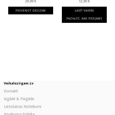
29,99
€
12,90
€
PIEVIENOT GROZAM
LASĪT VAIRĀK
PAZIŅOT, KAD PIEEJAMS
Veikalszirgam.lv
Kontakti
Iegāde & Piegāde
Lietošanas Noteikumi
Privātuma Politika