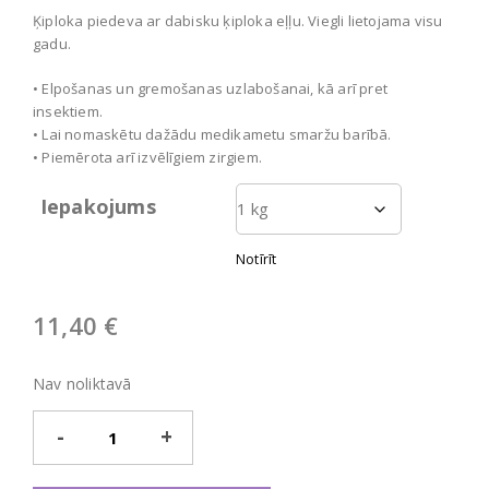
11,40 €
Ķiploka piedeva ar dabisku ķiploka eļļu. Viegli lietojama visu
through
gadu.
41,90 €
• Elpošanas un gremošanas uzlabošanai, kā arī pret
insektiem.
• Lai nomaskētu dažādu medikametu smaržu barībā.
• Piemērota arī izvēlīgiem zirgiem.
Iepakojums
Notīrīt
11,40
€
Nav noliktavā
Garlic
daudzums