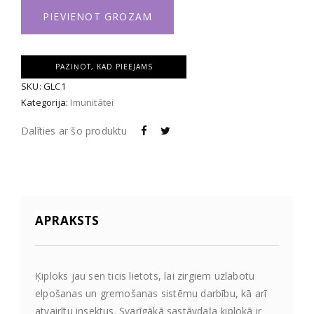
PIEVIENOT GROZAM
PAZIŅOT, KAD PIEEJAMS
SKU:
GLC1
Kategorija:
Imunitātei
Dalīties ar šo produktu
APRAKSTS
Ķiploks jau sen ticis lietots, lai zirgiem uzlabotu
elpošanas un gremošanas sistēmu darbību, kā arī
atvairītu insektus. Svarīgākā sastāvdaļa ķiplokā ir