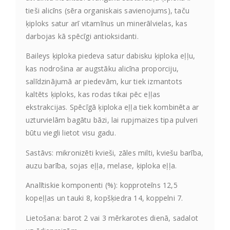
tieši alicīns (sēra organiskais savienojums), taču
ķiploks satur arī vitamīnus un minerālvielas, kas
darbojas kā spēcīgi antioksidanti.
Baileys ķiploka piedeva satur dabisku ķiploka eļļu,
kas nodrošina ar augstāku alicīna proporciju,
salīdzinājumā ar piedevām, kur tiek izmantots
kaltēts ķiploks, kas rodas tikai pēc eļļas
ekstrakcijas. Spēcīgā ķiploka eļļa tiek kombinēta ar
uzturvielām bagātu bāzi, lai rupjmaizes tipa pulveri
būtu viegli lietot visu gadu.
Sastāvs: mikronizēti kvieši, zāles milti, kviešu barība,
auzu barība, sojas eļļa, melase, ķiploka eļļa.
Analītiskie komponenti (%): kopproteīns 12,5
kopeļļas un tauki 8, kopšķiedra 14, koppelni 7.
Lietošana: barot 2 vai 3 mērkarotes dienā, sadalot