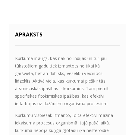
APRAKSTS
Kurkuma ir augs, kas nāk no Indijas un tur jau
tūkstošiem gadu tiek izmantots ne tikai kā
garšviela, bet arī dabisks, veselību veicinošs
līdzeklis. Aktīvā viela, kas kurkumai piešķir tās
ārstnieciskās īpašības ir kurkumīns. Tam piemīt
specifiskas fitoķīmiskas īpašības, kas efektīvi
iedarbojas uz dažādiem organisma procesiem.
Kurkumu visbiežāk izmanto, jo tā efektīvi mazina
iekaisuma procesus organismā, tajā pašā laikā,
kurkuma nebojā kuņģa gļotādu (kā nesteroīdie