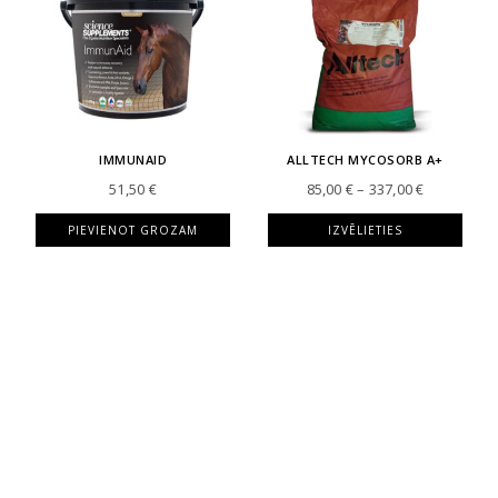
IMMUNAID
ALLTECH MYCOSORB A+
Price
51,50
€
85,00
€
–
337,00
€
range:
85,00 €
PIEVIENOT GROZAM
IZVĒLIETIES
through
337,00 €