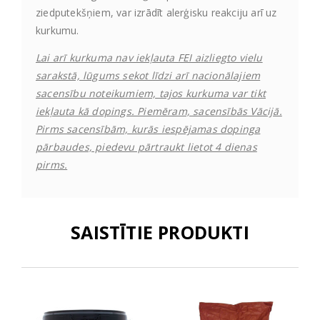
ziedputekšņiem, var izrādīt alerģisku reakciju arī uz
kurkumu.
Lai arī kurkuma nav iekļauta FEI aizliegto vielu
sarakstā, lūgums sekot līdzi arī nacionālajiem
sacensību noteikumiem, tajos kurkuma var tikt
iekļauta kā dopings. Piemēram, sacensībās Vācijā.
Pirms sacensībām, kurās iespējamas dopinga
pārbaudes, piedevu pārtraukt lietot 4 dienas
pirms.
SAISTĪTIE PRODUKTI