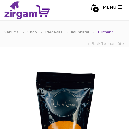
MENU
0
Sākums
Shop
Piedevas
Imunitātei
Turmeric
Back To Imunitātei