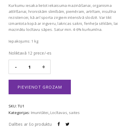
Kurkumu iesaka lietot iekaisuma mazināšanai, organisma
attīrīšanai, hroniskām slimībām, piemēram, artrītam, insulīna
rezistencei, kā arī sporta zirgiem intensīvā slodzē. Var tikt
izmantota kopā ar ingveru, lakricas sakni, fenheļa sēklām, lai
mazinātu locītavu sāpes. Satur min. 4-6% kurkumīna.
Iepakojums: 1 kg
Noliktavā 12 prece/-es
Turmeric
daudzums
PIEVIENOT GROZAM
SKU:
TU1
Kategorijas:
Imunitātei
,
Locītavas, saites
Dalīties ar šo produktu