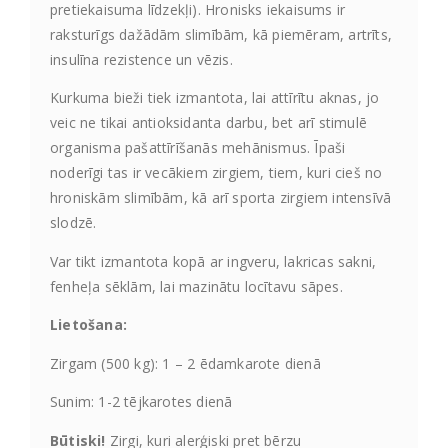
pretiekaisuma līdzekļi). Hronisks iekaisums ir
raksturīgs dažādām slimībām, kā piemēram, artrīts,
insulīna rezistence un vēzis.
Kurkuma bieži tiek izmantota, lai attīrītu aknas, jo
veic ne tikai antioksidanta darbu, bet arī stimulē
organisma pašattīrīšanās mehānismus. Īpaši
noderīgi tas ir vecākiem zirgiem, tiem, kuri cieš no
hroniskām slimībām, kā arī sporta zirgiem intensīvā
slodzē.
Var tikt izmantota kopā ar ingveru, lakricas sakni,
fenheļa sēklām, lai mazinātu locītavu sāpes.
Lietošana:
Zirgam (500 kg): 1 – 2 ēdamkarote dienā
Sunim: 1-2 tējkarotes dienā
Būtiski!
Zirgi, kuri alerģiski pret bērzu