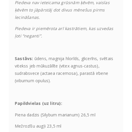
Piedeva nav ieteicama grūsnām ķēvēm, vaislas
ķēvēm to jāpārstāj dot divus mēnešus pirms
lecināšanas.
Piedeva ir piemērota arī kastrātiem, kas uzvedas
ļoti “neganti”.
Sastāvs:
ūdens, magnija hlorīds, glicerīns, svētais
vitekss jeb mūkuzālīte (vitex agnus-castus),
sudrabsvece (actaea racemosa), parastā irbene
(viburnum opulus).
Papildvielas (uz litru):
Piena dadzis (Silybum marianum) 26,5 ml
Mežrozīšu augļi 23,5 ml