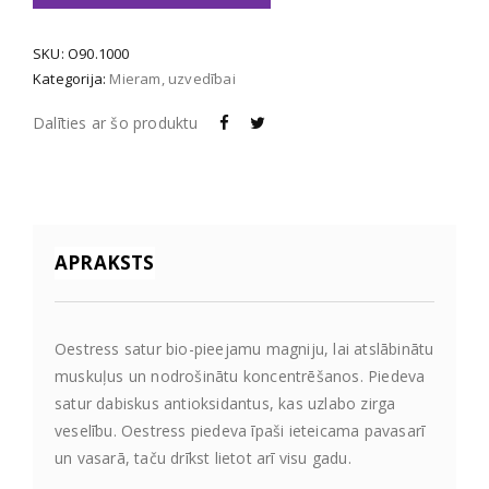
SKU:
O90.1000
Kategorija:
Mieram, uzvedībai
Dalīties ar šo produktu
APRAKSTS
Oestress satur bio-pieejamu magniju, lai atslābinātu
muskuļus un nodrošinātu koncentrēšanos. Piedeva
satur dabiskus antioksidantus, kas uzlabo zirga
veselību. Oestress piedeva īpaši ieteicama pavasarī
un vasarā, taču drīkst lietot arī visu gadu.