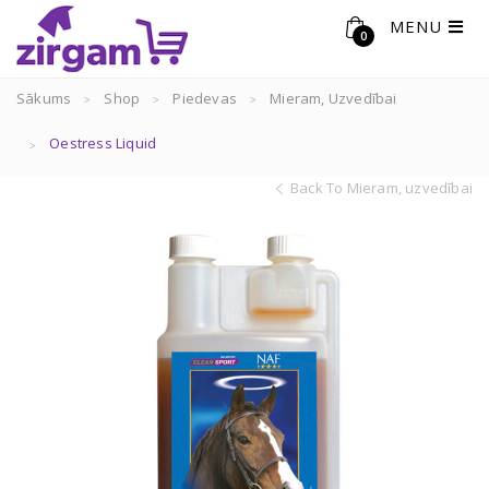
MENU
0
Sākums
Shop
Piedevas
Mieram, Uzvedībai
Oestress Liquid
Back To Mieram, uzvedībai