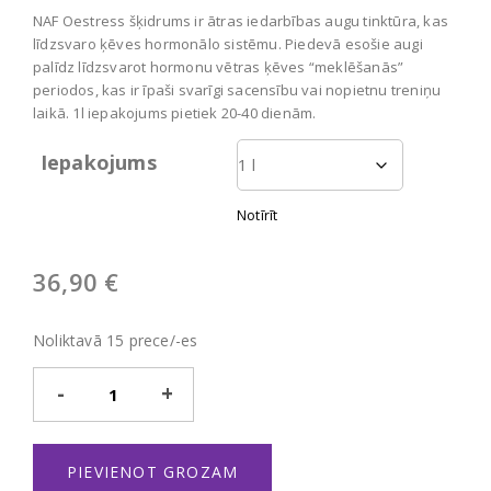
36,90 €
NAF Oestress šķidrums ir ātras iedarbības augu tinktūra, kas
through
līdzsvaro ķēves hormonālo sistēmu. Piedevā esošie augi
167,90 €
palīdz līdzsvarot hormonu vētras ķēves “meklēšanās”
periodos, kas ir īpaši svarīgi sacensību vai nopietnu treniņu
laikā. 1l iepakojums pietiek 20-40 dienām.
Iepakojums
Notīrīt
36,90
€
Noliktavā 15 prece/-es
Oestress
Liquid
daudzums
PIEVIENOT GROZAM