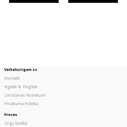
through
57,00 €
Veikalszirgam.lv
Kontakti
Iegāde & Piegāde
Lietošanas Noteikumi
Privātuma Politika
Preces
Zirgu Barība