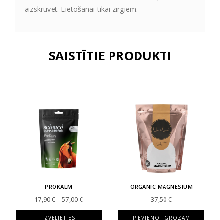
aizskrūvēt. Lietošanai tikai zirgiem.
SAISTĪTIE PRODUKTI
PROKALM
ORGANIC MAGNESIUM
Price
17,90
€
–
57,00
€
37,50
€
range:
17,90 €
IZVĒLIETIES
PIEVIENOT GROZAM