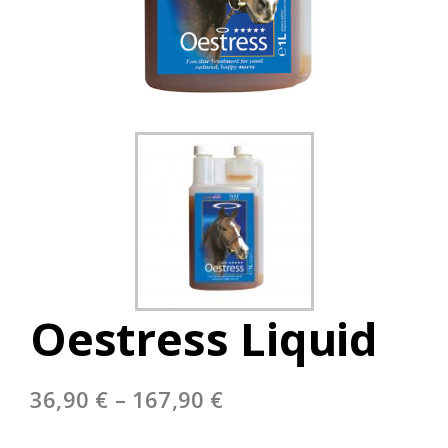
Oestress Liquid
Price
36,90
€
–
167,90
€
range: