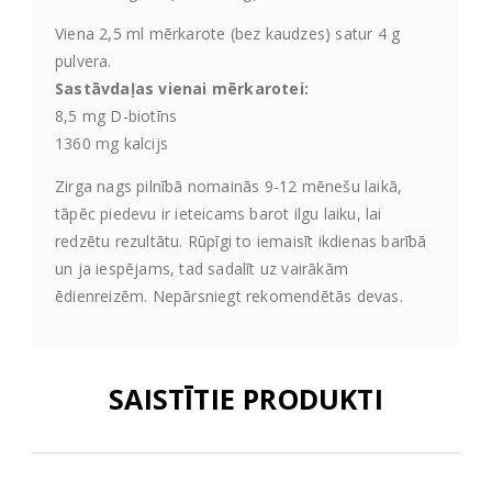
Viena 2,5 ml mērkarote (bez kaudzes) satur 4 g
pulvera.
Sastāvdaļas vienai mērkarotei:
8,5 mg D-biotīns
1360 mg kalcijs
Zirga nags pilnībā nomainās 9-12 mēnešu laikā,
tāpēc piedevu ir ieteicams barot ilgu laiku, lai
redzētu rezultātu. Rūpīgi to iemaisīt ikdienas barībā
un ja iespējams, tad sadalīt uz vairākām
ēdienreizēm. Nepārsniegt rekomendētās devas.
SAISTĪTIE PRODUKTI