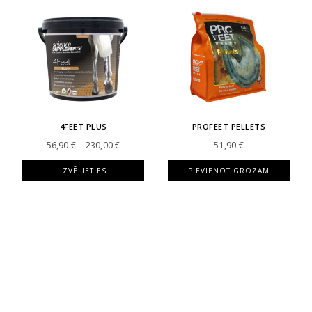
4FEET PLUS
PROFEET PELLETS
Price
56,90
€
–
230,00
€
51,90
€
range:
56,90 €
IZVĒLIETIES
PIEVIENOT GROZAM
through
230,00 €