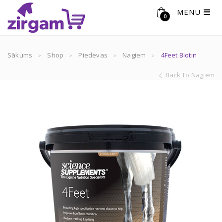
MENU
0
Sākums
Shop
Piedevas
Nagiem
4Feet Biotin
Back To Nagiem