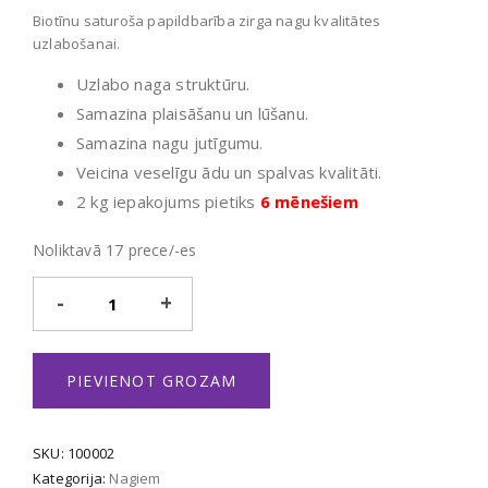
Biotīnu saturoša papildbarība zirga nagu kvalitātes
uzlabošanai.
Uzlabo naga struktūru.
Samazina plaisāšanu un lūšanu.
Samazina nagu jutīgumu.
Veicina veselīgu ādu un spalvas kvalitāti.
2 kg iepakojums pietiks
6 mēnešiem
Noliktavā 17 prece/-es
4Feet
Biotin
daudzums
PIEVIENOT GROZAM
SKU:
100002
Kategorija:
Nagiem