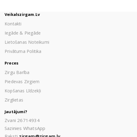
Veikalszirgam.lv
Kontakti
Iegāde & Piegāde
Lietošanas Noteikumi
Privātuma Politika
Preces
Zirgu Barība
Piedevas Zirgiem
Kopšanas Līdzekļi
Zirglietas
Jautājumi?
Zvani 26714934
Sazinies WhatsApp
Raksti
zirgam@zirgam.lv