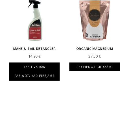
MANE & TAIL DETANGLER
ORGANIC MAGNESIUM
14,90
€
37,50
€
LASĪT VAIRĀK
PIEVIENOT GROZAM
PAZIŅOT, KAD PIEEJAMS