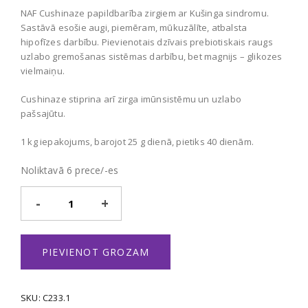
NAF Cushinaze papildbarība zirgiem ar Kušinga sindromu.
Sastāvā esošie augi, piemēram, mūkuzālīte, atbalsta
hipofīzes darbību. Pievienotais dzīvais prebiotiskais raugs
uzlabo gremošanas sistēmas darbību, bet magnijs – glikozes
vielmaiņu.
Cushinaze stiprina arī zirga imūnsistēmu un uzlabo
pašsajūtu.
1 kg iepakojums, barojot 25 g dienā, pietiks 40 dienām.
Noliktavā 6 prece/-es
Cushinaze
daudzums
PIEVIENOT GROZAM
SKU:
C233.1