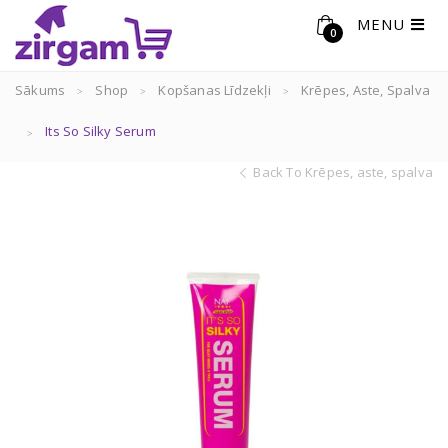
MENU
0
Sākums
Shop
Kopšanas Līdzekļi
Krēpes, Aste, Spalva
Its So Silky Serum
Back To Krēpes, aste, spalva