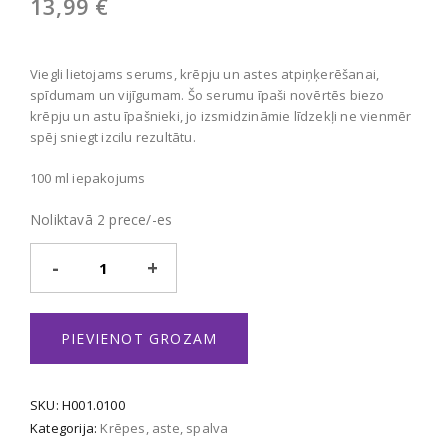
13,99
€
Viegli lietojams serums, krēpju un astes atpiņķerēšanai,
spīdumam un vijīgumam. Šo serumu īpaši novērtēs biezo
krēpju un astu īpašnieki, jo izsmidzināmie līdzekļi ne vienmēr
spēj sniegt izcilu rezultātu.
100 ml iepakojums
Noliktavā 2 prece/-es
Its
so
Silky
Serum
PIEVIENOT GROZAM
daudzums
SKU:
H001.0100
Kategorija:
Krēpes, aste, spalva