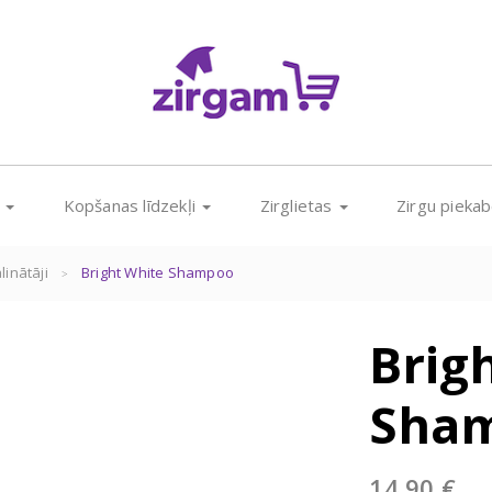
s
Kopšanas līdzekļi
Zirglietas
Zirgu pieka
linātāji
Bright White Shampoo
Brig
Sha
14,90
€