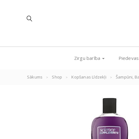
Zirgu barība
Piedeva
Sākums
Shop
Kopšanas Līdzekļi
Šampūni, Ba