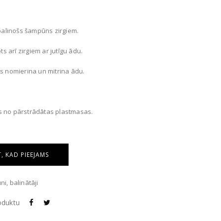
 balinošs šampūns zirgiem.
 arī zirgiem ar jutīgu ādu.
as nomierina un mitrina ādu.
s no pārstrādātas plastmasas.
, KAD PIEEJAMS
i, balinātāji
roduktu