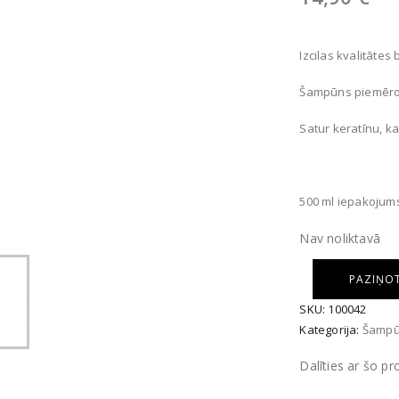
Izcilas kvalitātes
Šampūns piemērots
Satur keratīnu, k
500 ml iepakojum
Nav noliktavā
PAZIŅOT
SKU:
100042
Kategorija:
Šampūn
Dalīties ar šo p