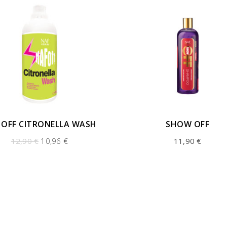
 OFF CITRONELLA WASH
SHOW OFF
Original
Current
12,90
€
10,96
€
11,90
€
price
price
was:
is:
12,90 €.
10,96 €.