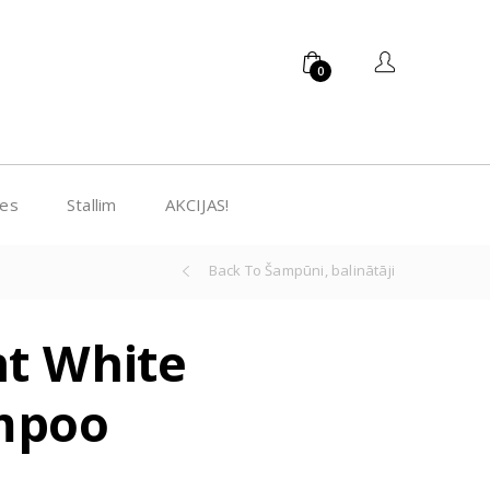
0
bes
Stallim
AKCIJAS!
Back To Šampūni, balinātāji
ht White
mpoo