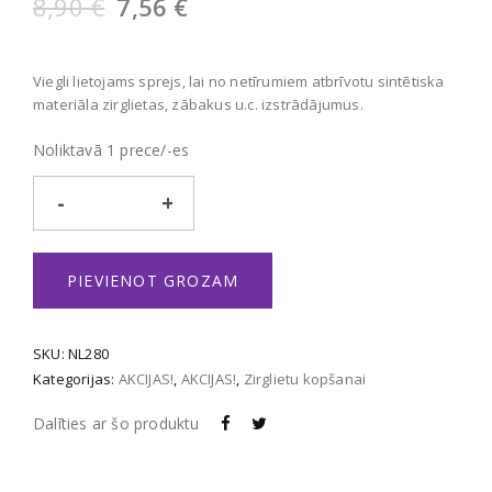
Original
Current
8,90
€
7,56
€
price
price
was:
is:
Viegli lietojams sprejs, lai no netīrumiem atbrīvotu sintētiska
8,90 €.
7,56 €.
materiāla zirglietas, zābakus u.c. izstrādājumus.
Noliktavā 1 prece/-es
Synthetic
Tack
Clean
daudzums
PIEVIENOT GROZAM
SKU:
NL280
Kategorijas:
AKCIJAS!
,
AKCIJAS!
,
Zirglietu kopšanai
Dalīties ar šo produktu