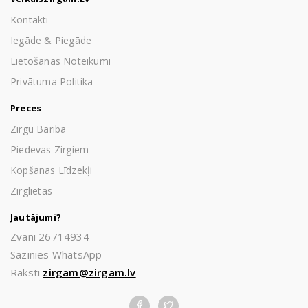
Kontakti
Iegāde & Piegāde
Lietošanas Noteikumi
Privātuma Politika
Preces
Zirgu Barība
Piedevas Zirgiem
Kopšanas Līdzekļi
Zirglietas
Jautājumi?
Zvani 26714934
Sazinies WhatsApp
Raksti
zirgam@zirgam.lv