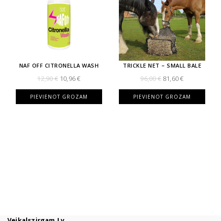
NAF OFF CITRONELLA WASH
TRICKLE NET – SMALL BALE
Original
Current
Original
Current
12,90
€
10,96
€
96,00
€
81,60
€
price
price
price
price
was:
is:
was:
is:
PIEVIENOT GROZAM
PIEVIENOT GROZAM
12,90 €.
10,96 €.
96,00 €.
81,60 €.
Veikalszirgam.lv