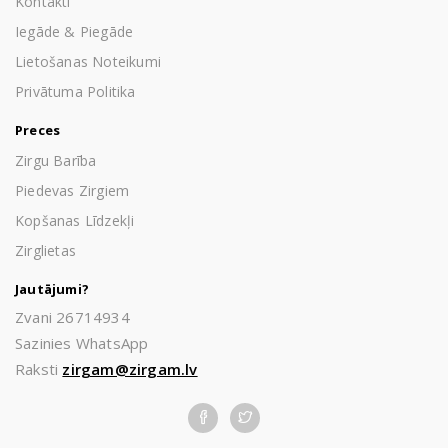
Kontakti
Iegāde & Piegāde
Lietošanas Noteikumi
Privātuma Politika
Preces
Zirgu Barība
Piedevas Zirgiem
Kopšanas Līdzekļi
Zirglietas
Jautājumi?
Zvani 26714934
Sazinies WhatsApp
Raksti
zirgam@zirgam.lv