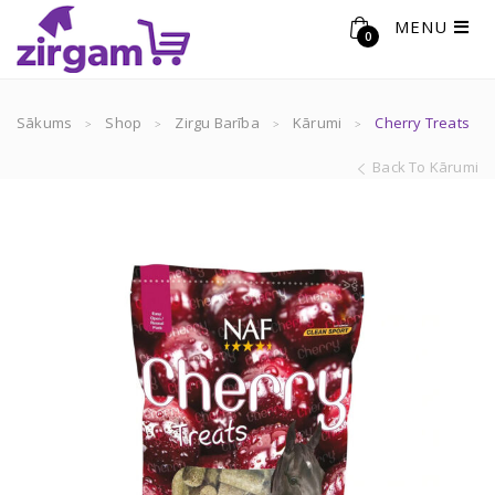
MENU
0
Sākums
Shop
Zirgu Barība
Kārumi
Cherry Treats
Back To Kārumi