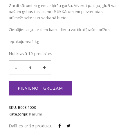
Gardi kārumi zirgiem ar ķiršu garšu. Atverot paciņu, gluži vai
pašam gribas tos likt mutē 🙂 Kārumiem pievienotas
arī mežrozītes un sarkanā biete.
Cienājiet zirgu ar tiem katru dienu vai tikai īpašos brīžos.
Iepakojums: 1 kg
Noliktavā 19 prece/-es
Cherry
Treats
daudzums
PIEVIENOT GROZAM
SKU:
B003.1000
Kategorija:
Kārumi
Dalīties ar šo produktu