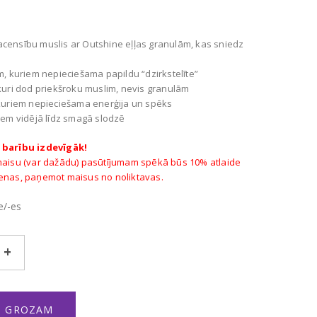
censību muslis ar Outshine eļļas granulām, kas sniedz
em, kuriem nepieciešama papildu “dzirkstelīte”
 kuri dod priekšroku muslim, nevis granulām
 kuriem nepieciešama enerģija un spēks
jiem vidējā līdz smagā slodzē
 barību izdevīgāk!
maisu (var dažādu) pasūtījumam spēkā būs 10% atlaide
cenas, paņemot maisus no noliktavas.
e/-es
etition
dzums
T GROZAM