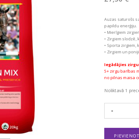
Auzas saturošs sa
papildu enerģiju.
• Mierīgiem zirgi
• Zirgiem slodzē,
• Sporta zirgiem,
• Zirgiem un poni
Iegādājies zirgu
5+ zirgu barības 
no pilnas maisa 
Noliktavā 1 prec
Nr9
Comp
mix
dau
PIEVIENO