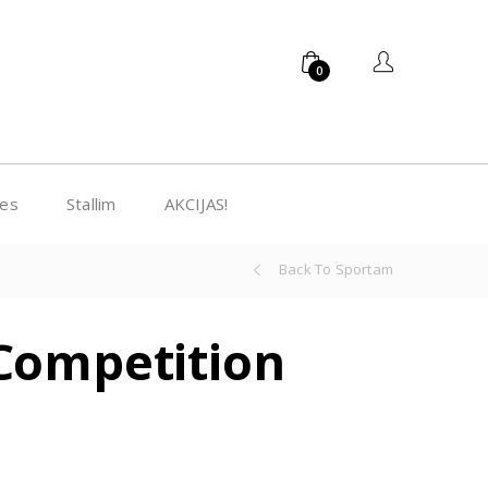
0
bes
Stallim
AKCIJAS!
Back To Sportam
Competition