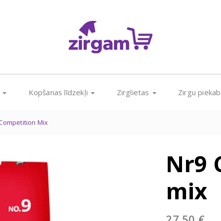
s
Kopšanas līdzekļi
Zirglietas
Zirgu pieka
Competition Mix
Nr9 
mix
27,50
€