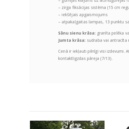
– gumijas klājums uz aizmugurējās 
– zirga fiksācijas sistēma (15 cm re
– iekšējais apgaismojums
– atpakaļgaitas lampas, 13 punktu sa
Sānu sienu krāsa:
granīta pelēka va
Jumta krāsa:
sudraba vai antracīta 
Cenā ir iekļauti pilnīgi visi izdevu
kontaktligzdas pāreja (7/13).