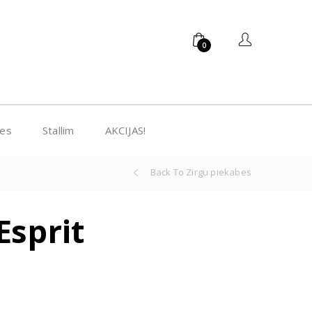
0
bes
Stallim
AKCIJAS!
Back To Zirgu piekabes
Esprit