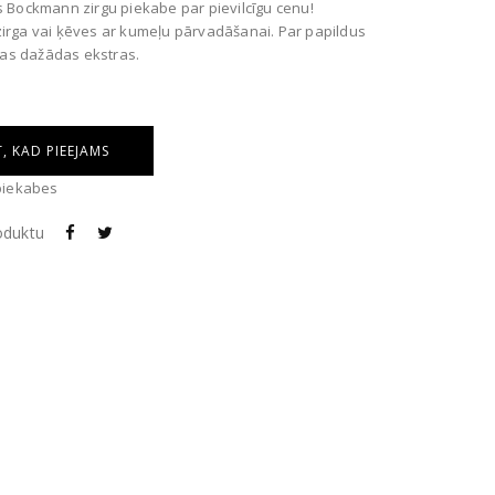
s Bockmann zirgu piekabe par pievilcīgu cenu!
irga vai ķēves ar kumeļu pārvadāšanai. Par papildus
as dažādas ekstras.
, KAD PIEEJAMS
piekabes
roduktu