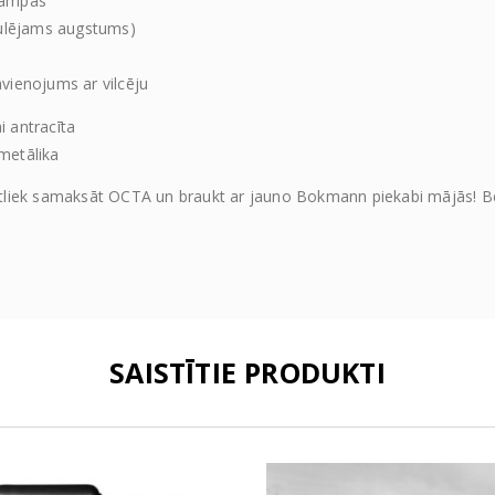
rampas
gulējams augstums)
vienojums ar vilcēju
i antracīta
metālika
mi. Atliek samaksāt OCTA un braukt ar jauno Bokmann piekabi mājās! 
SAISTĪTIE PRODUKTI