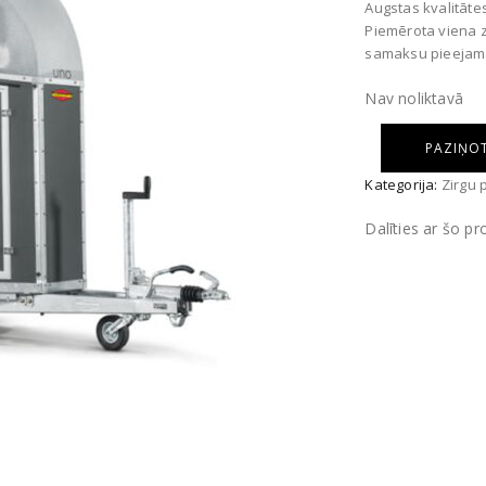
Augstas kvalitāte
Piemērota viena z
samaksu pieejam
Nav noliktavā
PAZIŅOT
Kategorija:
Zirgu 
Dalīties ar šo p