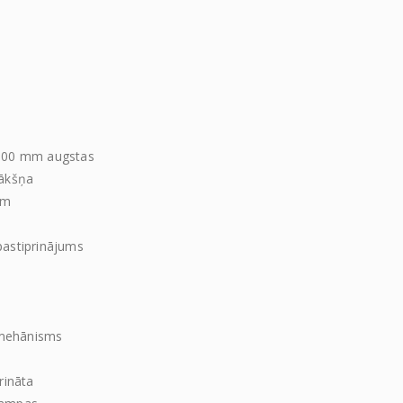
1500 mm augstas
lākšņa
em
pastiprinājums
 mehānisms
s
rināta