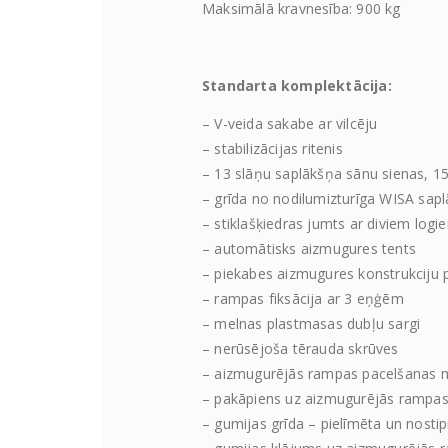
Maksimālā kravnesība: 900 kg
Standarta komplektācija:
– V-veida sakabe ar vilcēju
– stabilizācijas ritenis
– 13 slāņu saplākšņa sānu sienas, 
– grīda no nodilumizturīga WISA sap
– stiklašķiedras jumts ar diviem logi
– automātisks aizmugures tents
– piekabes aizmugures konstrukciju 
– rampas fiksācija ar 3 eņģēm
– melnas plastmasas dubļu sargi
– nerūsējoša tērauda skrūves
– aizmugurējās rampas pacelšanas
– pakāpiens uz aizmugurējās rampa
– gumijas grīda – pielīmēta un nostip