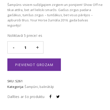
Šampūns visiem sušķīgajiem zirgiem un ponijiem! Show Off ne
tikai attīra, bet arī lieliski smaržo. Gaišus zirgus padara
gaišākus, tumšus zirgus – tumšākus, bet visus pārējos –
apburoši tīrus. Your Horse žurnāla 2016. gada balvas
ieguvējs!
Noliktavā 5 prece/-es
Show
Off
daudzums
PIEVIENOT GROZAM
SKU:
S261
Kategorija:
Šampūni, balinātāji
Dalīties ar šo produktu