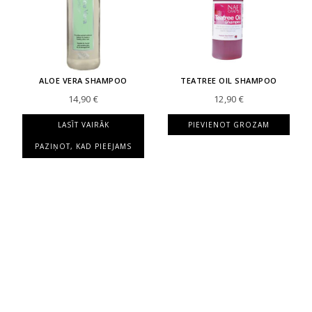
ALOE VERA SHAMPOO
TEATREE OIL SHAMPOO
14,90
€
12,90
€
LASĪT VAIRĀK
PIEVIENOT GROZAM
PAZIŅOT, KAD PIEEJAMS